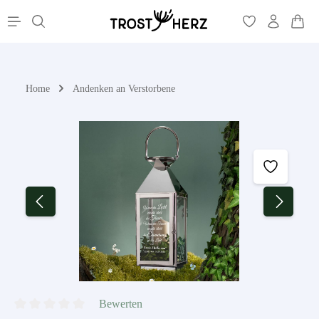
War
alt springen
Home
Andenken an Verstorbene
Bildergalerie überspringen
Bewerten